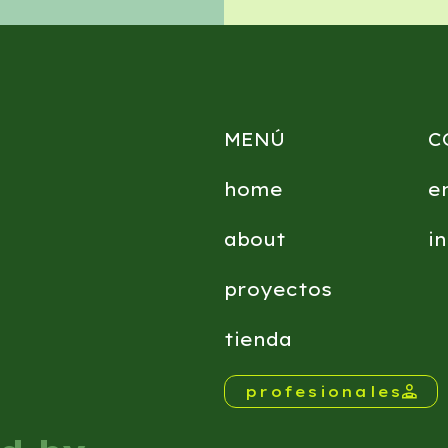
MENÚ
C
home
e
about
i
proyectos
tienda
profesionales