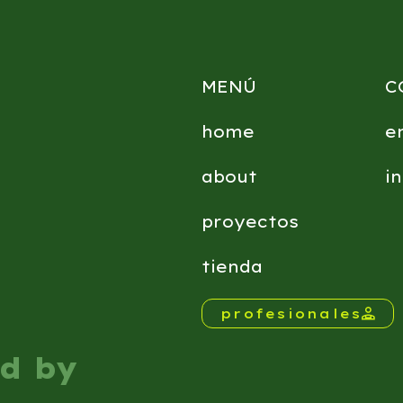
MENÚ
C
home
e
about
i
proyectos
tienda
profesionales
ed by